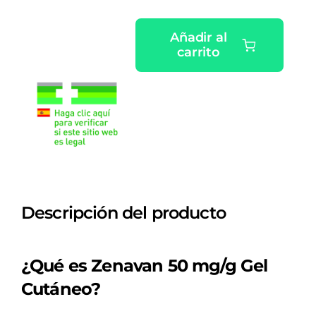
Añadir al
carrito
ZENAVAN
50
MG/G
GEL
CUTANEO
1
TUBO
60
Descripción del producto
G
cantidad
¿Qué es Zenavan 50 mg/g Gel
Cutáneo?