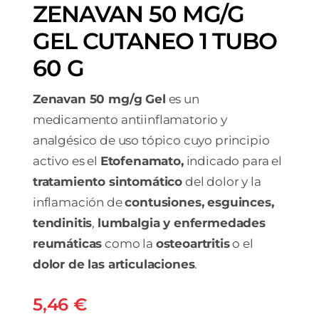
ZENAVAN 50 MG/G
GEL CUTANEO 1 TUBO
60 G
Zenavan 50 mg/g Gel
es un
medicamento antiinflamatorio y
analgésico de uso tópico cuyo principio
activo es el
Etofenamato,
indicado para el
tratamiento sintomático
del dolor y la
inflamación de
contusiones, esguinces,
tendinitis
,
lumbalgia y
enfermedades
reumáticas
como la
osteoartritis
o el
dolor de las articulaciones
.
5,46
€