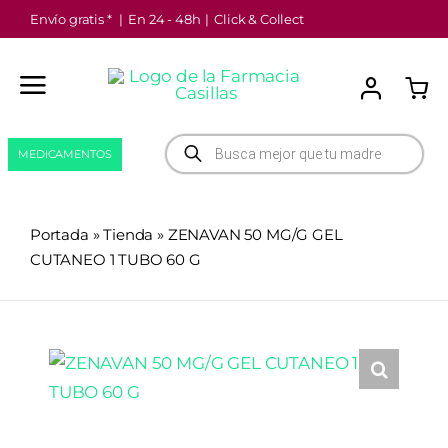
Saltar
Envío gratis *
|
En 24 - 48h
|
Click & Collect
al
contenido
Búsqueda
MEDICAMENTOS
de
productos
Portada
»
Tienda
»
ZENAVAN 50 MG/G GEL
CUTANEO 1 TUBO 60 G